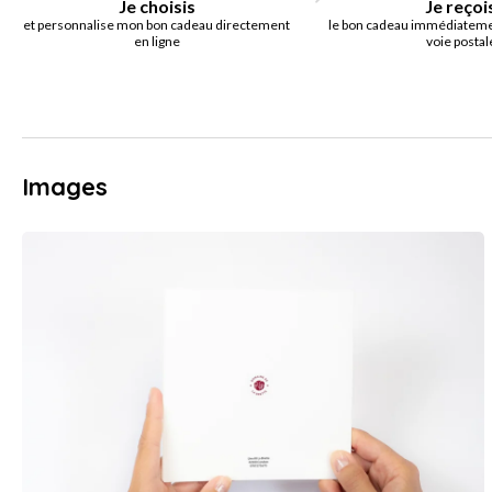
Je choisis
Je reçoi
et personnalise mon bon cadeau directement
le bon cadeau immédiatemen
en ligne
voie postal
Images