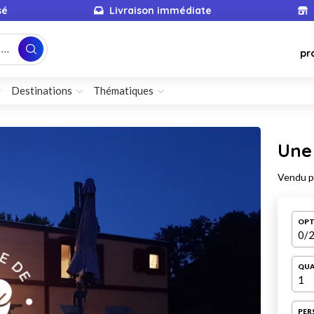
sé
Livraison immédiate
...
pr
Destinations
Thématiques
Une 
Vendu 
OPT
0
/2
QUA
1
PER