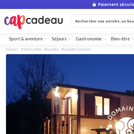
Paiement sécuri
Rechercher une activité, un lieu 
Sport & aventure
Séjours
Gastronomie
Bien-être
Séjours
Nuit insolite
Roulotte
Roulotte Condom