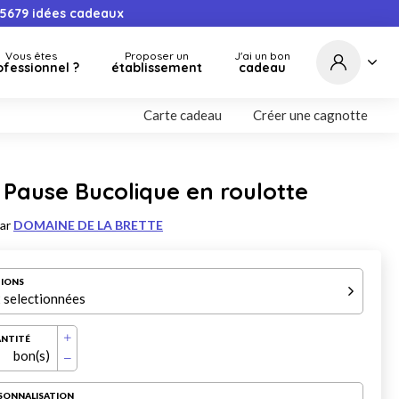
5679
idées cadeaux
Vous êtes
Proposer un
J'ai un bon
ofessionnel ?
établissement
cadeau
Carte cadeau
Créer une cagnotte
Pause Bucolique en roulotte
par
DOMAINE DE LA BRETTE
IONS
 selectionnées
NTITÉ
bon(s)
SONNALISATION