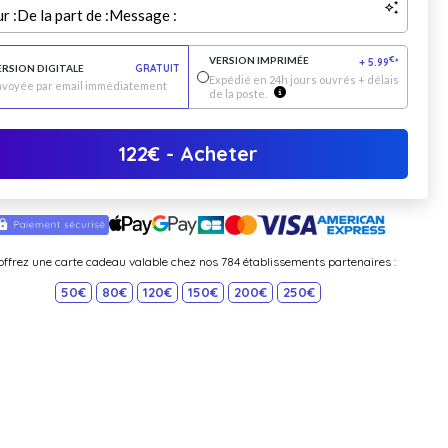
r :
De la part de :
Message :
VERSION IMPRIMÉE
€
+
5.99
*
ERSION DIGITALE
GRATUIT
Expédié en 24h jours ouvrés + délais
nvoyée par email immédiatement
de la poste.
122
€
- Acheter
offrez une carte cadeau valable chez nos 784 établissements partenaires :
50€
80€
120€
150€
200€
250€