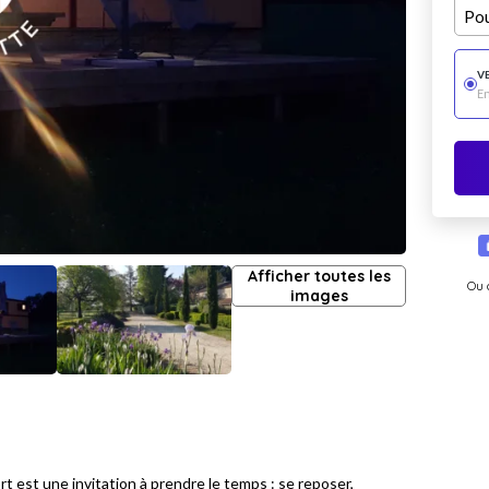
Pou
V
E
Afficher toutes les
Ou 
images
rt est une invitation à prendre le temps : se reposer,