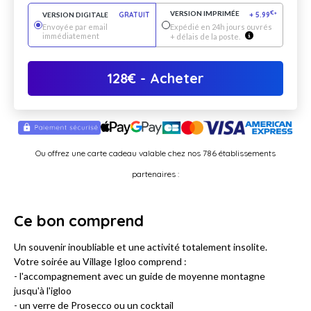
VERSION IMPRIMÉE
€
VERSION DIGITALE
GRATUIT
+
5.99
*
Envoyée par email
Expédié en 24h jours ouvrés
immédiatement
+ délais de la poste.
128
€
- Acheter
Ou offrez une carte cadeau valable chez nos 786 établissements
partenaires :
Ce bon comprend
Un souvenir inoubliable et une activité totalement insolite.
Votre soirée au Village Igloo comprend :
- l'accompagnement avec un guide de moyenne montagne
jusqu'à l'igloo
- un verre de Prosecco ou un cocktail