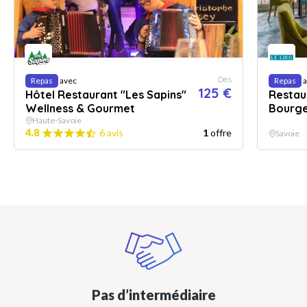
Dès
Repas
avec
Repas
a
125 €
Hôtel Restaurant "Les Sapins"
Restaur
Wellness & Gourmet
Bourg
Haute-Savoie
4.8
6 avis
1
offre
Savoie
Pas d’intermédiaire