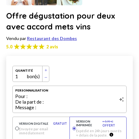
Offre dégustation pour deux
avec accord mets vins
Vendu par
Restaurant des Dombes
5.0
2 avis
QUANTITÉ
1
bon(s)
PERSONNALISATION
Pour :
De la part de :
Message :
VERSION
+
5.99
€
VERSION DIGITALE
GRATUIT
IMPRIMÉE
OFFERT
Envoyée par email
Expédié en 24h jours ouvrés
immédiatement
+ délais de la poste.