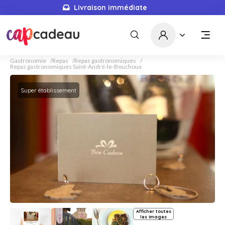
Livraison immédiate
Gastronomie
Repas
Repas gastronomiques
Repas gastronomiques Saint-André-le-Bouchoux
Super établissement
Afficher toutes
les images