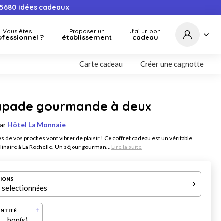
5680
idées cadeaux
Vous êtes
Proposer un
J'ai un bon
ofessionnel ?
établissement
cadeau
Carte cadeau
Créer une cagnotte
apade gourmande à deux
par
Hôtel La Monnaie
es de vos proches vont vibrer de plaisir ! Ce coffret cadeau est un véritable
linaire à La Rochelle. Un séjour gourman...
Lire la suite
IONS
 selectionnées
NTITÉ
bon(s)