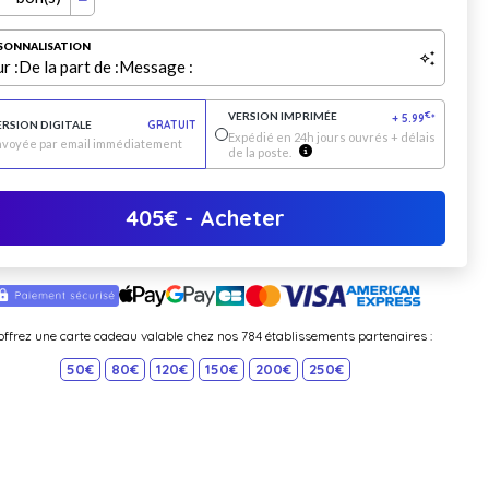
SONNALISATION
r :
De la part de :
Message :
VERSION IMPRIMÉE
€
+
5.99
*
ERSION DIGITALE
GRATUIT
Expédié en 24h jours ouvrés + délais
nvoyée par email immédiatement
de la poste.
405
€
- Acheter
offrez une carte cadeau valable chez nos 784 établissements partenaires :
50€
80€
120€
150€
200€
250€