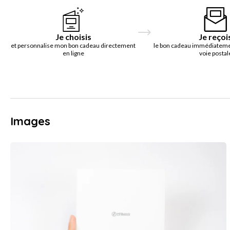
Je choisis
Je reçoi
et personnalise mon bon cadeau directement
le bon cadeau immédiatemen
en ligne
voie postal
Images