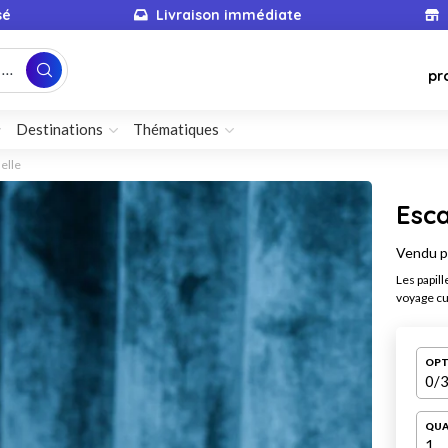
sé
Livraison immédiate
...
pr
Destinations
Thématiques
elle
Esc
Vendu 
Les papill
voyage cu
OPT
0
/3
QUA
1