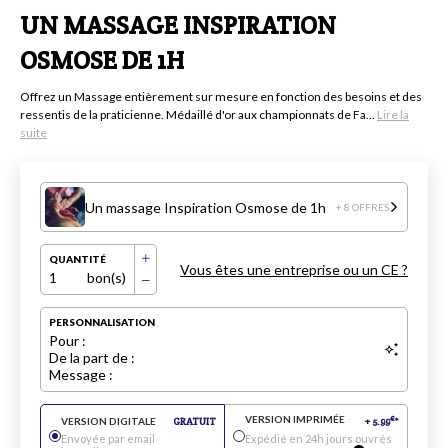
UN MASSAGE INSPIRATION
OSMOSE DE 1H
Offrez un Massage entièrement sur mesure en fonction des besoins et des
ressentis de la praticienne. Médaillé d'or aux championnats de Fa...
Lire la
suite
Un massage Inspiration Osmose de 1h
+ 8 OFFRES
QUANTITÉ
Vous êtes une entreprise ou un CE ?
1
bon(s)
PERSONNALISATION
Pour :
De la part de :
Message :
VERSION IMPRIMÉE
€
VERSION DIGITALE
GRATUIT
+
5.99
*
Envoyée par email
Expédié en 24h jours ouvrés