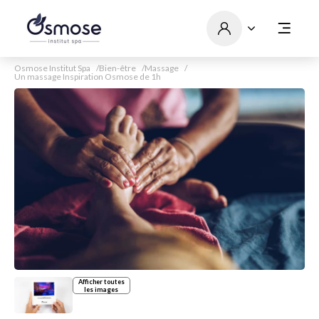
Osmose Institut Spa
Bien-être
Massage
Un massage Inspiration Osmose de 1h
Afficher toutes
les images