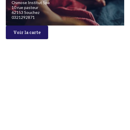
Osmose Institut Spa
10 rue pasteur
62153 Souchez
0321292871
Voir la carte