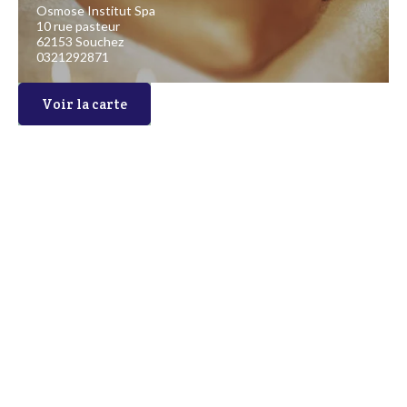
Osmose Institut Spa
10 rue pasteur
62153 Souchez
0321292871
Voir la carte