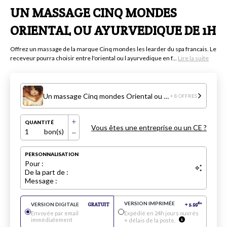
UN MASSAGE CINQ MONDES
ORIENTAL OU AYURVEDIQUE DE 1H
Offrez un massage de la marque Cinq mondes les learder du spa francais. Le
receveur pourra choisir entre l'oriental ou l ayurvedique en f...
Lire la suite
Un massage Cinq mondes Oriental ou ayurvedique de 1h
+ 8 OFFRES
QUANTITÉ
Vous êtes une entreprise ou un CE ?
1
bon(s)
PERSONNALISATION
Pour :
De la part de :
Message :
VERSION IMPRIMÉE
€
VERSION DIGITALE
GRATUIT
+
5.99
*
Envoyée par email
Expédié en 24h jours ouvrés
immédiatement
+ délais de la poste.