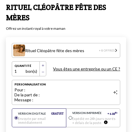
RITUEL CLÉOPÂTRE FÊTE DES
MÈRES
Offrez un instant royal à votre maman
Rituel Cléopâtre fête des mères
+ 8 OFFRES
QUANTITÉ
Vous êtes une entreprise ou un CE ?
1
bon(s)
PERSONNALISATION
Pour :
De la part de :
Message :
VERSION IMPRIMÉE
€
VERSION DIGITALE
GRATUIT
+
5.99
*
Envoyée par email
Expédié en 24h jours ouvrés
immédiatement
+ délais de la poste.