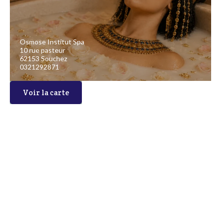
Osmose Institut Spa
10 rue pasteur
62153 Souchez
0321292871
Voir la carte