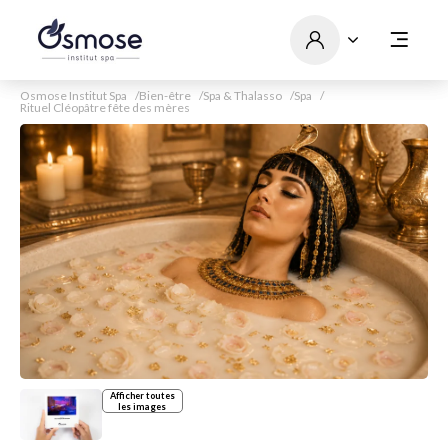
Osmose Institut Spa
Bien-être
Spa & Thalasso
Spa
Rituel Cléopâtre fête des mères
Afficher toutes
les images