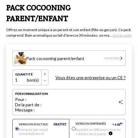
PACK COCOONING
PARENT/ENFANT
Offrez un moment unique à un parent et son enfant (fille ou garçon). Ce pack
comprend: Bain aromatique au lait d'ânesse 30 minutes, un ma...
Lire la suite
Pack cocooning parent/enfant
+ 8 OFFRES
QUANTITÉ
Vous êtes une entreprise ou un CE ?
1
bon(s)
PERSONNALISATION
Pour :
De la part de :
Message :
VERSION IMPRIMÉE
€
VERSION DIGITALE
GRATUIT
+
5.99
*
Envoyée par email
Expédié en 24h jours ouvrés
immédiatement
+ délais de la poste.