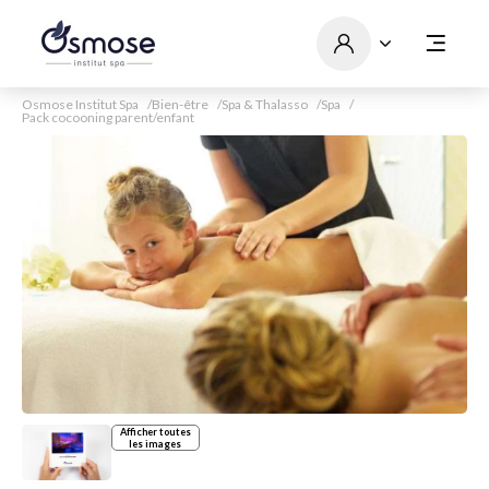
Osmose Institut Spa
Bien-être
Spa & Thalasso
Spa
Pack cocooning parent/enfant
Afficher toutes
les images