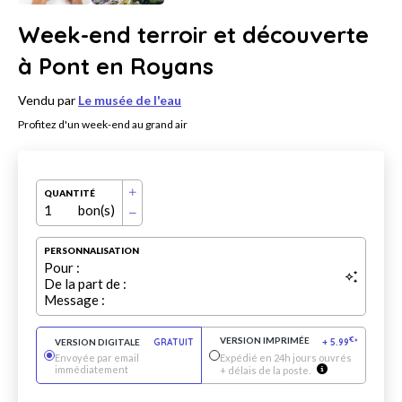
Week-end terroir et découverte
à Pont en Royans
Vendu par
Le musée de l'eau
Profitez d'un week-end au grand air
QUANTITÉ
1
bon(s)
PERSONNALISATION
Pour :
De la part de :
Message :
VERSION IMPRIMÉE
€
VERSION DIGITALE
GRATUIT
+
5.99
*
Envoyée par email
Expédié en 24h jours ouvrés
immédiatement
+ délais de la poste.