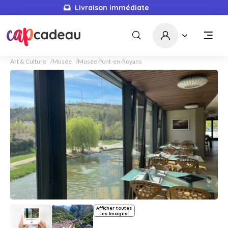
Livraison immédiate
Art & Culture
Musée
Musée Pont-en-Royans
Afficher toutes
les images