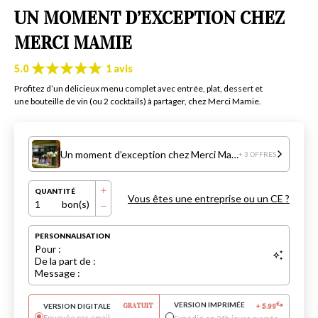
UN MOMENT D’EXCEPTION CHEZ
MERCI MAMIE
5.0
1 avis
Profitez d’un délicieux menu complet avec entrée, plat, dessert et
une bouteille de vin (ou 2 cocktails) à partager, chez Merci Mamie.
Un moment d’exception chez Merci Mamie
+ 3 OFFRES
QUANTITÉ
Vous êtes une entreprise ou un CE ?
1
bon(s)
PERSONNALISATION
Pour :
De la part de :
Message :
VERSION IMPRIMÉE
€
VERSION DIGITALE
GRATUIT
+
5.99
*
Envoyée par email