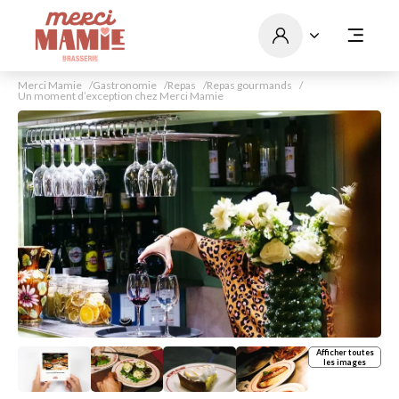
Merci Mamie
Gastronomie
Repas
Repas gourmands
Un moment d’exception chez Merci Mamie
Afficher toutes
les images