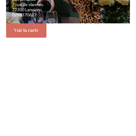
7 rue de viarmes
22300 Lannion
0296370627
Voir la carte