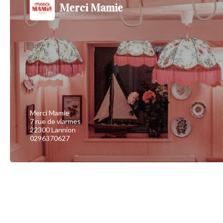
Merci Mamie
Merci Mamie
7 rue de viarmes
22300 Lannion
0296370627