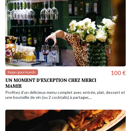
2 personnes maximum
100 €
Repas gourmands
UN MOMENT D’EXCEPTION CHEZ MERCI
MAMIE
Profitez d’un délicieux menu complet avec entrée, plat, dessert et
une bouteille de vin (ou 2 cocktails) à partager,...