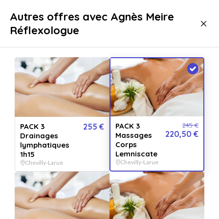
Livraison immédiate
Autres offres avec Agnès Meire
Réflexologue
Bien-être
Massage
Massage Chevilly-Larue
-10%
PACK 3
245 €
PACK 3
255 €
220,50 €
Massages
Drainages
Corps
lymphatiques
Lemniscate
1h15
Chevilly-Larue
Chevilly-Larue
Afficher toutes
les images