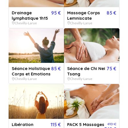
PACK 3 Massages Corps
Drainage
95 €
Massage Corps
85 €
lymphatique 1h15
Lemniscate
Lemniscate
Chevilly-Larue
Chevilly-Larue
Vendu par
Agnès Meire Réflexologue
Offrez un pack de 3 massages corps Lemniscate et permettez à vos proches
de profiter de moment de détente et lâcher prise.
PACK 3 Massages Corps Lemniscate
+ 7 OFFRES
Séance Holistique
85 €
Séance de Chi Nei
75 €
Corps et Emotions
Tsang
Chevilly-Larue
Chevilly-Larue
QUANTITÉ
1
bon(s)
PERSONNALISATION
Pour :
De la part de :
Message :
Libération
115 €
PACK 5 Massages
410 €
VERSION IMPRIMÉE
€