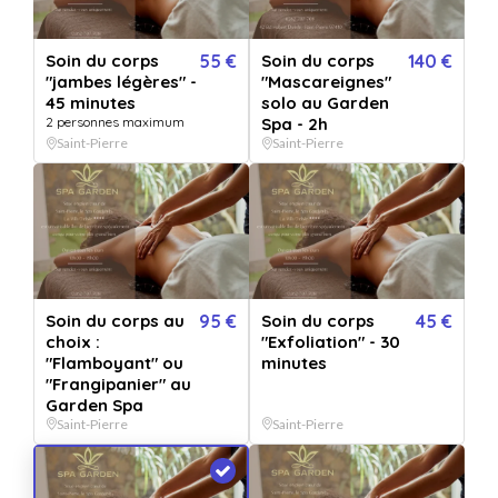
Envoyée par email
Expédié en 24h jours ouvrés
immédiatement
+ délais de la poste.
Soin du corps
55 €
Soin du corps
140 €
45
€
- Acheter
"jambes légères" -
"Mascareignes"
45 minutes
solo au Garden
2 personnes maximum
Spa - 2h
Saint-Pierre
Saint-Pierre
Ou offrez une carte cadeau valable chez nos 786 établissements
partenaires :
50€
80€
120€
150€
200€
250€
Soin du corps au
95 €
Soin du corps
45 €
Ce bon comprend
choix :
"Exfoliation" - 30
"Flamboyant" ou
minutes
"Frangipanier" au
Soin du corps de 30 minutes - Mafate:
Garden Spa
Massage harmonisant des jambes complète pour retrouver
Saint-Pierre
Saint-Pierre
douceur et légèreté.
ou
Soin du corps de 30 minutes - Cilaos: