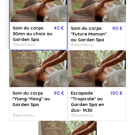
Massage du dos et du cuir chevelu pour dénouer les zones de
tensions.
A choisir sur place
Soin du corps
45 €
Soin du corps
90 €
30mn au choix au
"Future Maman"
Garden Spa
au Garden Spa
Conditions d'utilisation
Saint-Pierre
Saint-Pierre
Validité 12 mois
1 personne maximum
Utilisable sur
Utilisable tous les
réservation
jours
Soin du corps
90 €
Escapade
190 €
Non remboursable
"Ylang-Ylang" au
"Tropicale" au
Garden Spa
Garden Spa en
duo- 1h30
Saint-Pierre
Saint-Pierre
Comment ça marche ?