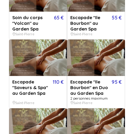
Soin du corps 30mn au choix au
Soin du corps
65 €
Escapade "Ile
55 €
Garden Spa
"Volcan" au
Bourbon" au
Garden Spa
Garden Spa
Vendu par
Villa Delisle Hôtel&Spa****
Saint-Pierre
Saint-Pierre
Faites une pause et détendez-vous au Spa Garden…
Soin du corps 30mn au choix au Garden Spa
+ 14 OFFRES
QUANTITÉ
Escapade
110 €
Escapade "Ile
95 €
1
bon(s)
"Saveurs & Spa"
Bourbon" en Duo
au Garden Spa
au Garden Spa
2 personnes maximum
PERSONNALISATION
Saint-Pierre
Saint-Pierre
Pour :
De la part de :
Message :
VERSION IMPRIMÉE
€
VERSION DIGITALE
GRATUIT
+
5.99
*