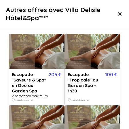
Livraison immédiate
Autres offres avec Villa Delisle
Hôtel&Spa****
Bien-être
Massage
Massage Saint-Pierre
Escapade
205 €
Escapade
100 €
"Saveurs & Spa"
"Tropicale" au
en Duo au
Garden Spa -
Garden Spa
1h30
2 personnes maximum
Saint-Pierre
Saint-Pierre
Afficher toutes
les images