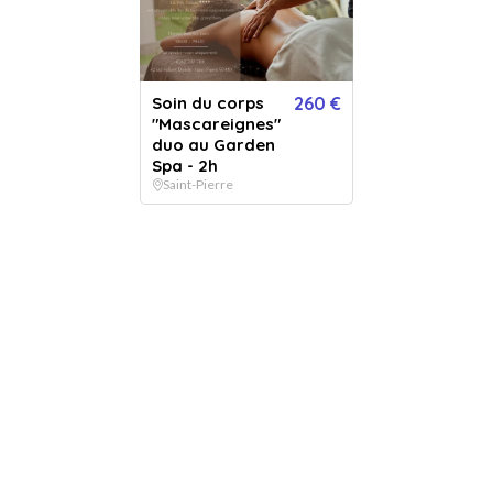
Je choisis
et personnalise mon bon cadeau directement en ligne
Soin du corps
260 €
"Mascareignes"
duo au Garden
Spa - 2h
Saint-Pierre
Je reçois
le bon cadeau immédiatement par mail ou par voie postale
Le bénéficiaire réserve
directement auprès de l'établissement au créneau de son choix
Images