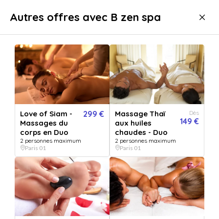
Livraison immédiate
Autres offres avec B zen spa
Bien-être
Massage
Massage PARIS-01
Love of Siam -
299 €
Massage Thaï
Dès
149 €
Massages du
aux huiles
corps en Duo
chaudes - Duo
2 personnes maximum
2 personnes maximum
Paris 01
Paris 01
Afficher toutes
les images