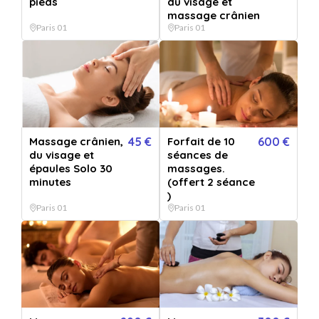
pieds
Le bénéficiaire réserve
du visage et
directement auprès de l'établissement au créneau de son choix
massage crânien
Paris 01
Paris 01
Images
Massage crânien,
45 €
Forfait de 10
600 €
du visage et
séances de
épaules Solo 30
massages.
minutes
(offert 2 séance
)
Paris 01
Paris 01