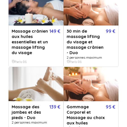
Massage crânien
149 €
30 min de
99 €
aux huiles
massage lifting
essentielles et un
du visage et
Ce bon cadeau est vendu par
massage lifting
massage crânien
B zen spa
du visage
- Duo
2 personnes maximum
Paris 01
Paris 01
B zen spa
45 Boulevard Sebastopol
75001 Paris 01
Massage des
139 €
Gommage
95 €
jambes et des
Corporel et
Voir la carte
pieds - Duo
Massage au choix
2 personnes maximum
aux huiles