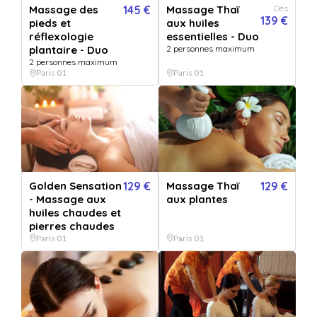
Massage des
145 €
Massage Thaï
Dès
139 €
Massage Thaï Traditionnel
pieds et
aux huiles
réflexologie
essentielles - Duo
plantaire - Duo
2 personnes maximum
Vendu par
B zen spa
2 personnes maximum
Paris 01
Paris 01
Une séance de massage Thaï traditionnel.
Massage Thaï Traditionnel
+ 29 OFFRES
VERSION
1h
Golden Sensation
129 €
Massage Thaï
129 €
- Massage aux
aux plantes
QUANTITÉ
huiles chaudes et
1
bon(s)
pierres chaudes
Paris 01
Paris 01
PERSONNALISATION
Pour :
De la part de :
Message :
VERSION IMPRIMÉE
€
VERSION DIGITALE
GRATUIT
+
5.99
*