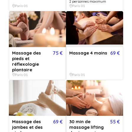
2 personnes maximum
En cas d'annulation du rendez-vous, merci de nous contacter 48h
Paris 01
Paris 01
à l'avance.
Comment ça marche ?
Massage des
75 €
Massage 4 mains
69 €
pieds et
réflexologie
Je choisis
plantaire
et personnalise mon bon cadeau directement en ligne
Paris 01
Paris 01
Je reçois
le bon cadeau immédiatement par mail ou par voie postale
Massage des
69 €
30 min de
55 €
jambes et des
massage lifting