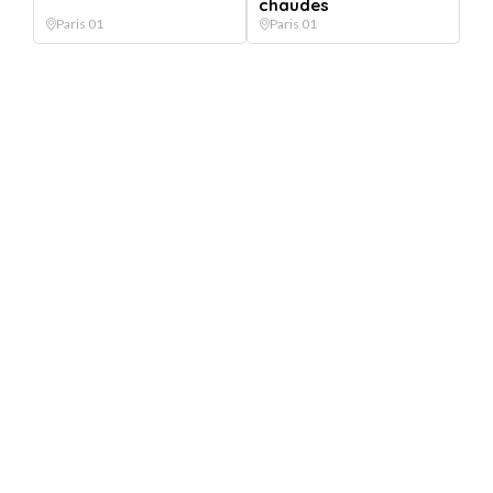
chaudes
Paris 01
Paris 01
Offres similaires