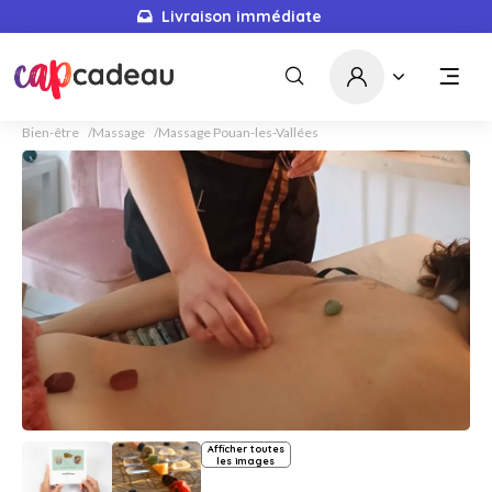
Livraison immédiate
Bien-être
Massage
Massage Pouan-les-Vallées
Afficher toutes
les images