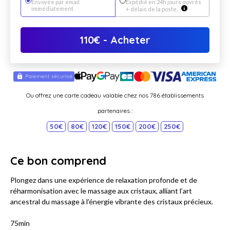
Envoyée par email
Expédié en 24h jours ouvrés
immédiatement
+ délais de la poste.
110
€
- Acheter
Ou offrez une carte cadeau valable chez nos 786 établissements
partenaires :
50€
80€
120€
150€
200€
250€
Ce bon comprend
Plongez dans une expérience de relaxation profonde et de
réharmonisation avec le massage aux cristaux, alliant l’art
ancestral du massage à l’énergie vibrante des cristaux précieux.
75min