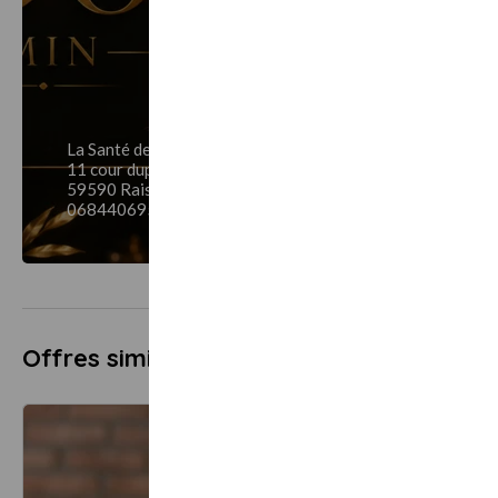
La Santé des Zèbres
11 cour dupas Rue du corbeau
59590 Raismes
0684406954
Offres similaires