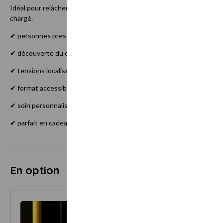
Idéal pour relâcher rapidement les tensions et profiter d’un vérit
chargé.
✔ personnes pressées
✔ découverte du cabinet
✔ tensions localisées
✔ format accessible
✔ soin personnalisé
✔ parfait en cadeau ou première expérience
En option