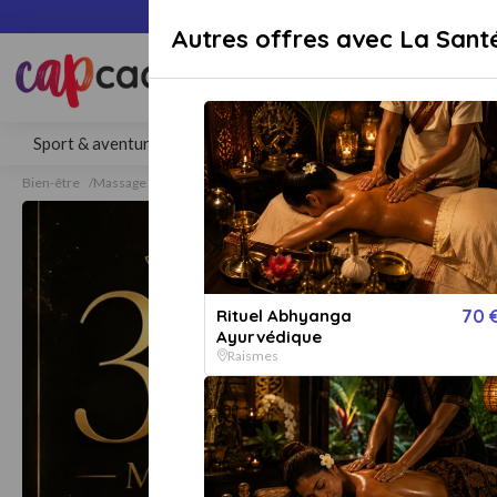
Paiement sécuri
Autres offres avec La Sant
Rechercher une activité, un lieu 
Sport & aventure
Séjours
Gastronomie
Bien-être
Bien-être
Massage
Massage Raismes
Rituel Abhyanga
70 
Ayurvédique
Raismes