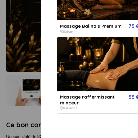
Massage Balinais Premium
75 
Raismes
Afficher toutes les
images
Massage raffermissant
55 
minceur
Raismes
Ce bon comprend
Un soin ciblé de 30 minutes adapté à vos besoins du moment : dos, v