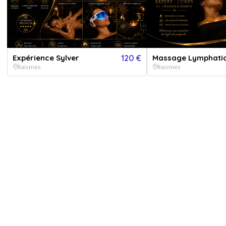
able moment de détente même avec un emploi du temps
Expérience Sylver
120 €
Massage Lymphatiq
Raismes
Raismes