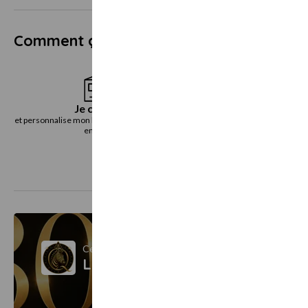
Comment ça marche ?
Je choisis
Je reçoi
et personnalise mon bon cadeau directement
le bon cadeau immédiatemen
en ligne
voie postal
Ce bon cadeau est vendu par
La Santé des Zèbres