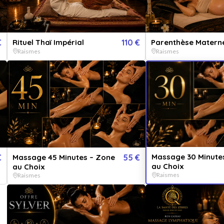
QUA
1
€
Rituel Thaï Impérial
110 €
Parenthèse Materne
PER
Raismes
Raismes
Pou
V
E
Massage 30 Minute
€
Massage 45 Minutes – Zone
55 €
au Choix
au Choix
Raismes
Raismes
Ou 
isage, jambes, nuque, épaules ou autre zone spécifique.