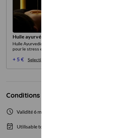
Huile ayurvédique
Huile Ayurvedique, fabrication artisanale, excellente
pour le stress et les douleurs
+ 5 €
Selectionner mes options
Conditions d'utilisation
Validité 6 mois
1 personne max
Utilisable tous les jours