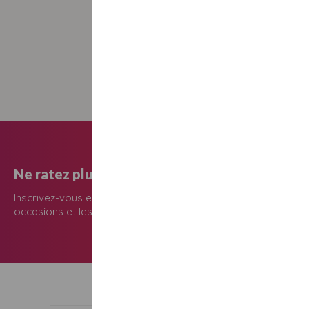
Pas d’intermédiaire
Vous gérez la réservation de votre bon
cadeau directement avec le prestataire
Ne ratez plus une seule occasion de faire plaisi
Inscrivez-vous et recevez les meilleurs idées cadeaux pour to
occasions et les bons cadeaux du moment.