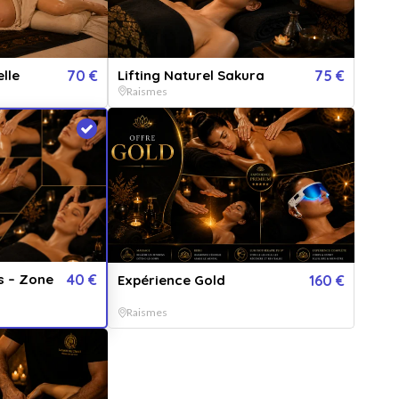
NTITÉ
bon(s)
lle
70 €
Lifting Naturel Sakura
75 €
SONNALISATION
Raismes
r :
De la part de :
Message :
VERSION IMPRIMÉE
€
+
5.99
*
ERSION DIGITALE
GRATUIT
Expédié en 24h jours ouvrés + délais
nvoyée par email immédiatement
de la poste.
40
€
- Acheter
s – Zone
40 €
Expérience Gold
160 €
Raismes
offrez une carte cadeau valable chez nos 786 établissements partenaires :
50€
80€
120€
150€
200€
250€