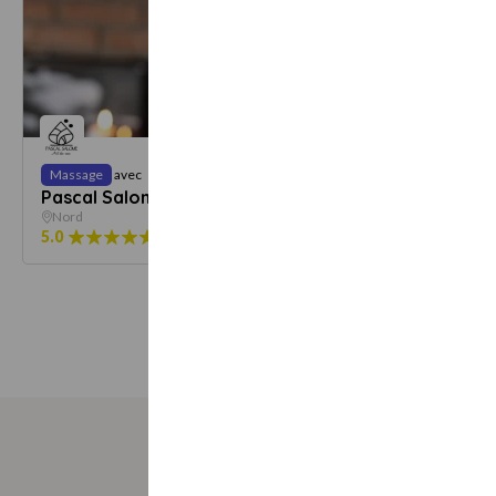
Dès
Massage
avec
Massage
55 €
Pascal Salomé - Art des sens
Prendre
Nord
Nord
5.0
2 avis
1
offre
5.0