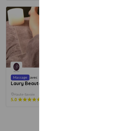
Dès
Massage
avec
Massage
99 €
Laury Beauté
Invita
bien-ê
Haute-Savoie
Haute-S
5.0
15 avis
6
offres
5.0