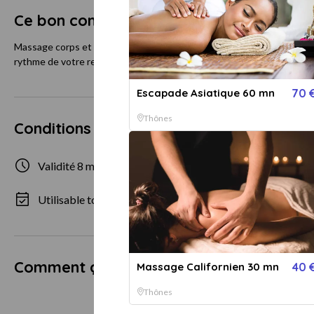
Ce bon comprend
Massage corps et visage: Partez en apesanteur et oubliez votre quo
rythme de votre respiration va décoller votre esprit et amener calme 
Escapade Asiatique 60 mn
70 
Thônes
Conditions d'utilisation
Validité 8 mois
1 personne
Utilisable tous les jours
Comment ça marche ?
Massage Californien 30 mn
40 
Thônes