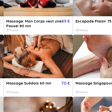
€
Massage: Mon Corps veut une
89 €
Escapade Plaisir 7
Pause! 80 mn
Thônes
Thônes
€
Massage Suédois 60 mn
70 €
Massage Singapour
Thônes
Thônes