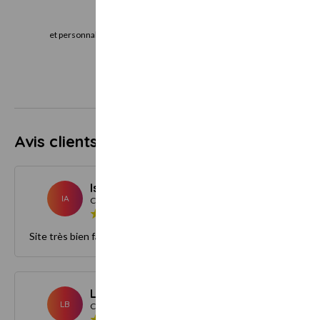
Je choisis
J
et personnalise mon bon cadeau directement
le bon cadeau imm
en ligne
vo
Avis clients
5.0
7 avis
Isabelle A.
Novembre 202
IA
Client
Site très bien fait, simple facile merci
Laurie B.
Août 202
LB
Client