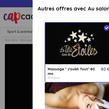
Paiement sécuri
Autres offres avec Au salon
Rechercher une activité, un lieu 
Sport & aventure
Séjours
Gastronomie
Bien-être
Bien-être
Massage
Massage Thônes
Massage " J'oubli Tout" 80
80 
mn
Thônes