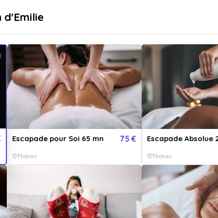
sé
Livraison immédiate
 d'Emilie
...
pr
Destinations
Thématiques
€
Escapade pour Soi 65 mn
75 €
Escapade Absolue 
Thônes
Thônes