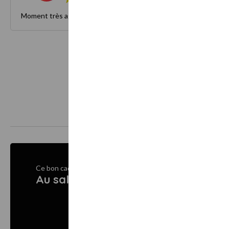
Moment très agréable Je recommande
Ce bon cadeau est vendu par
Au salon d'Emilie