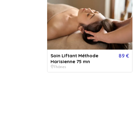
e reçois
Le bénéficiaire réserve
édiatement par mail ou par
directement auprès de l'établissement au
ie postale
créneau de son choix
Soin Liftant Méthode
89 €
Harisienne 75 mn
Thônes
4
Marie-Anne H.
Janvie
MH
Client
Massage californien. Moment très agréable, de l'accueil au so
3
Sylvie R.
Octobre
SR
Visiteur