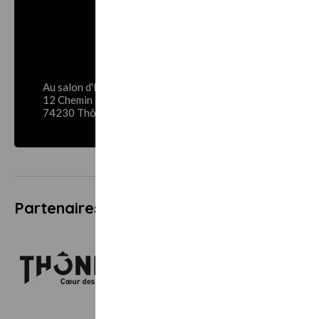
Au salon d'Emilie
12 Chemin du Pré Aux Anes
74230 Thônes
Partenaires