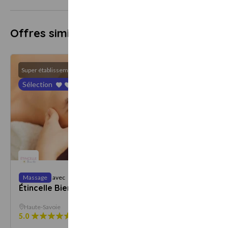
Offres similaires
Super établissement
Super ét
Sélection
Dès
Massage
avec
Massage
45 €
Étincelle Bien-être
Hôtel 
Haute-Savoie
Haute-S
5.0
6 avis
7
offres
4.7