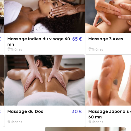
tidien le temps d'un moment. Ce massage délassant corps et visage au
et sérénité.
€
Massage Indien du visage 60
65 €
Massage 3 Axes
mn
Thônes
Thônes
 maximum
Utilisable sur réservation
€
Massage du Dos
30 €
Massage Japonais 
60 mn
Thônes
Thônes