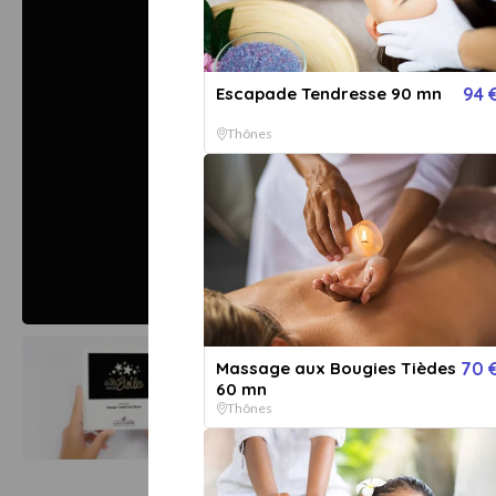
Escapade Tendresse 90 mn
94 
Thônes
Afficher toutes les
images
Massage aux Bougies Tièdes
70 
60 mn
Thônes