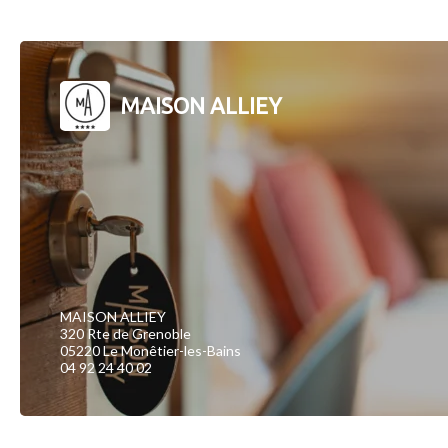
MAISON ALLIEY
MAISON ALLIEY
320 Rte de Grenoble
05220 Le Monêtier-les-Bains
04 92 24 40 02