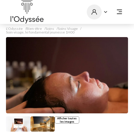
L'Odyssée
Bien-être
Soins
Soins Visage
Soin visage, le fondamental jeunesse 1H00
Afficher toutes
les images