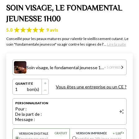
SOIN VISAGE, LE FONDAMENTAL
JEUNESSE 1H00
5.0
9 avis
Conseillé pour les peaux matures pour ralentir le vieillissement cutané. Le
soin "fondamentale jeunesse" va agir contre les signes de l'...
Lire la suite
Soin visage, le fondamental jeunesse 1H00
+ 5 OFFRES
QUANTITÉ
Vous êtes une entreprise ou un CE ?
1
bon(s)
PERSONNALISATION
Pour :
De la part de :
Message :
VERSION IMPRIMÉE
€
VERSION DIGITALE
GRATUIT
+
5.99
*
Envoyée par email
Expédié en 24h jours ouvrés