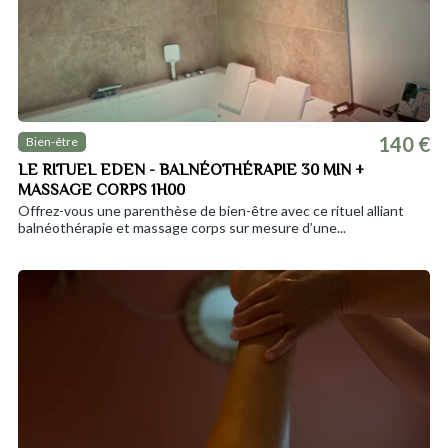
140 €
Bien-être
LE RITUEL EDEN - BALNÉOTHÉRAPIE 30 MIN +
MASSAGE CORPS 1H00
Offrez-vous une parenthèse de bien-être avec ce rituel alliant
balnéothérapie et massage corps sur mesure d’une...