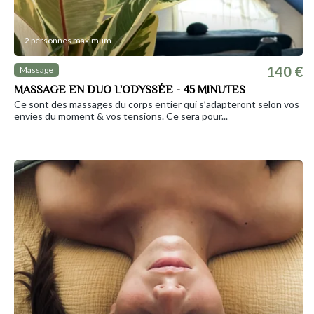
2 personnes maximum
140 €
Massage
MASSAGE EN DUO L'ODYSSÉE - 45 MINUTES
Ce sont des massages du corps entier qui s’adapteront selon vos
envies du moment & vos tensions. Ce sera pour...