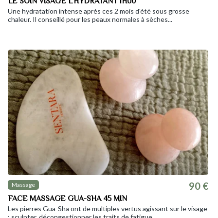
LE SOIN VISAGE L'HYDRATANT 1H00
Une hydratation intense après ces 2 mois d'été sous grosse
chaleur. Il conseillé pour les peaux normales à sèches...
90 €
Massage
FACE MASSAGE GUA-SHA 45 MIN
Les pierres Gua-Sha ont de multiples vertus agissant sur le visage
: sculpter, décongestionner les traits de fatigue,...