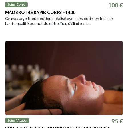
100 €
Soins Corps
MADÉROTHÉRAPIE CORPS - 1H00
Ce massage thérapeutique réalisé avec des outils en bois de
haute qualité permet de détoxifier, d'éliminer la...
95 €
Soins Visage