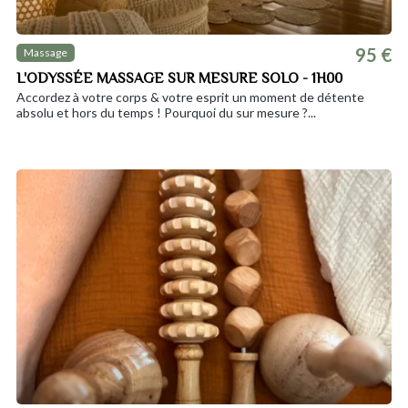
95 €
Massage
L'ODYSSÉE MASSAGE SUR MESURE SOLO - 1H00
Accordez à votre corps & votre esprit un moment de détente
absolu et hors du temps ! Pourquoi du sur mesure ?...