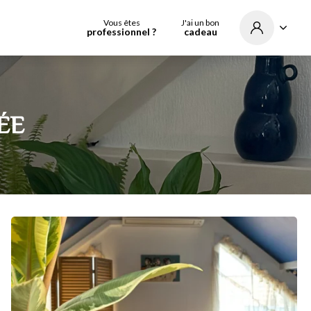
Vous êtes
J'ai un bon
professionnel ?
cadeau
ÉE