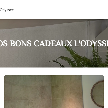
'Odyssée
OS BONS CADEAUX L'ODYSS