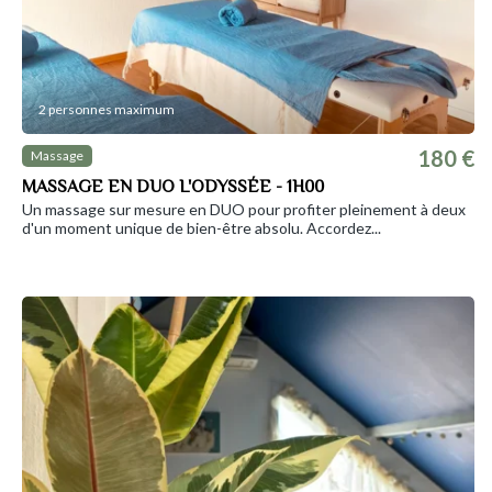
2 personnes maximum
180 €
Massage
MASSAGE EN DUO L'ODYSSÉE - 1H00
Un massage sur mesure en DUO pour profiter pleinement à deux
d'un moment unique de bien-être absolu. Accordez...