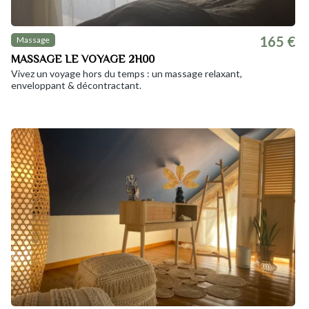
165 €
Massage
MASSAGE LE VOYAGE 2H00
Vivez un voyage hors du temps : un massage relaxant,
enveloppant & décontractant.