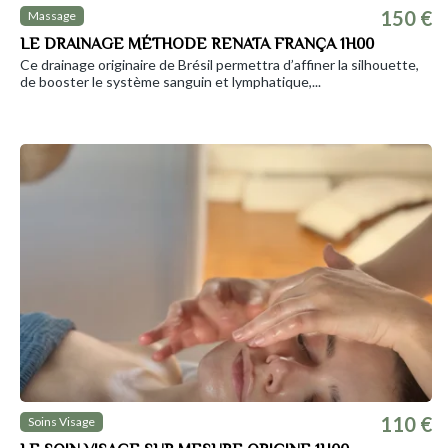
150 €
Massage
LE DRAINAGE MÉTHODE RENATA FRANÇA 1H00
Ce drainage originaire de Brésil permettra d’affiner la silhouette,
de booster le système sanguin et lymphatique,...
110 €
Soins Visage