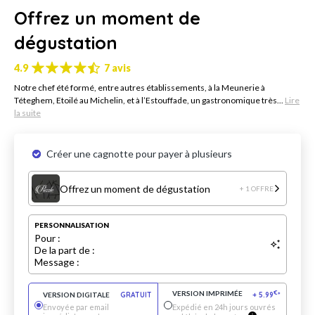
Offrez un moment de
dégustation
4.9
7 avis
Notre chef été formé, entre autres établissements, à la Meunerie à
Téteghem, Etoilé au Michelin, et à l’Estouffade, un gastronomique très...
Lire
la suite
Créer une cagnotte pour payer à plusieurs
Offrez un moment de dégustation
+ 1 OFFRE
PERSONNALISATION
Pour :
De la part de :
Message :
VERSION IMPRIMÉE
€
VERSION DIGITALE
GRATUIT
+
5.99
*
Envoyée par email
Expédié en 24h jours ouvrés