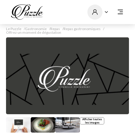
Le Puzzle
Gastronomie
Repas
Repas gastronomiques
Offrez un moment de dégustation
Afficher toutes
les images