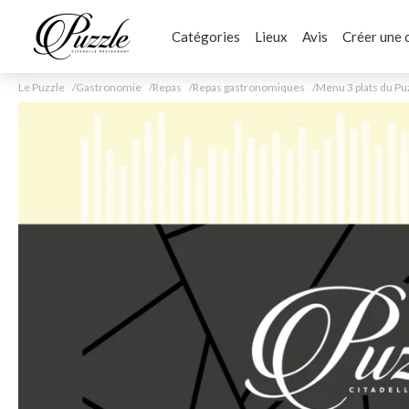
Catégories
Lieux
Avis
Créer une 
Le Puzzle
Gastronomie
Repas
Repas gastronomiques
Menu 3 plats du Pu