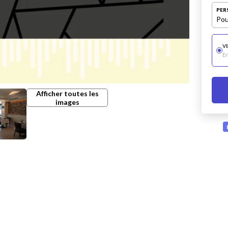
PER
Pou
V
E
Afficher toutes les
images