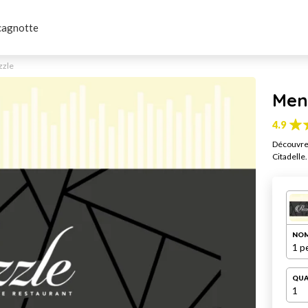
cagnotte
zzle
Menu
4.9
Découvrez
Citadelle.
NOM
1 p
QUA
1