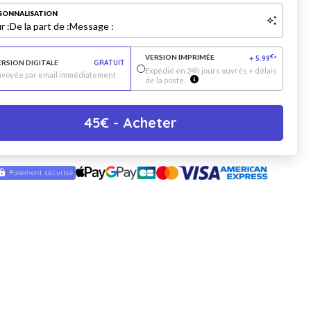
SONNALISATION
r :
De la part de :
Message :
VERSION IMPRIMÉE
€
+
5.99
*
ERSION DIGITALE
GRATUIT
Expédié en 24h jours ouvrés + délais
nvoyée par email immédiatement
de la poste.
45
€
- Acheter