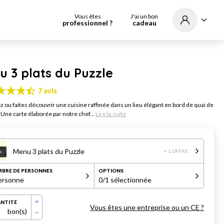
Vous êtes
J'ai un bon
professionnel ?
cadeau
 3 plats du Puzzle
7 avis
 ou faites découvrir une cuisine raffinée dans un lieu élégant en bord de quai de
 Une carte élaborée par notre chef...
Lire la suite
Menu 3 plats du Puzzle
+ 1 OFFRE
BRE DE PERSONNES
OPTIONS
ersonne
0
/1 sélectionnée
NTITÉ
Vous êtes une entreprise ou un CE ?
bon(s)