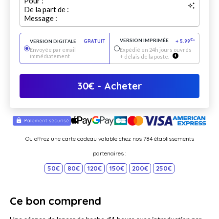
Pour :
De la part de :
Message :
VERSION IMPRIMÉE
€
VERSION DIGITALE
GRATUIT
+
5.99
*
Envoyée par email
Expédié en 24h jours ouvrés
immédiatement
+ délais de la poste.
30
€
- Acheter
Ou offrez une carte cadeau valable chez nos 784 établissements
partenaires :
50€
80€
120€
150€
200€
250€
Ce bon comprend