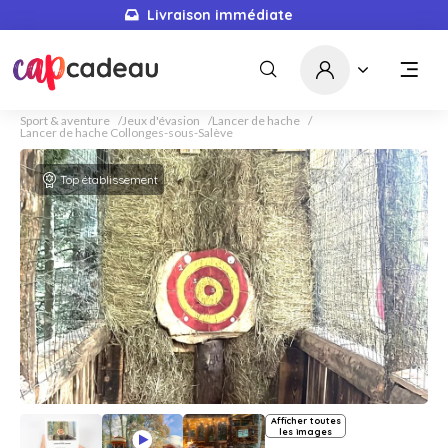
Livraison immédiate
Sport & aventure
Jeux d'évasion
Lancer de hache
Lancer de hache Collonges-sous-Salève
Top établissement
Afficher toutes
les images