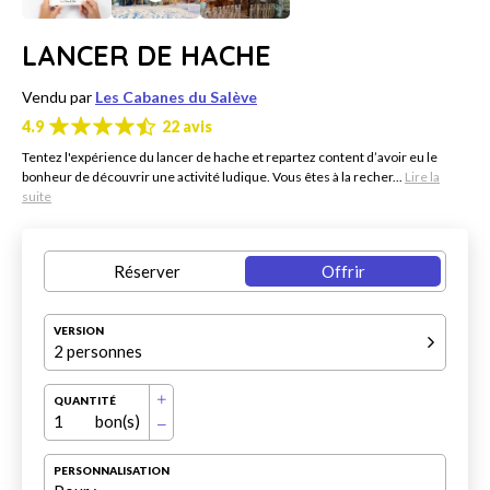
LANCER DE HACHE
Vendu par
Les Cabanes du Salève
4.9
22 avis
Tentez l'expérience du lancer de hache et repartez content d’avoir eu le
bonheur de découvrir une activité ludique. Vous êtes à la recher...
Lire la
suite
Réserver
Offrir
VERSION
2 personnes
QUANTITÉ
1
bon(s)
PERSONNALISATION