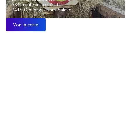
5341 route de la croisette
74160 Collonges-sous-Salève
Voir la carte