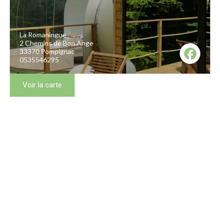
La Romaningue
2 Chemins de Bon Ange
33370 Pompignac
0535546295
Voir la carte