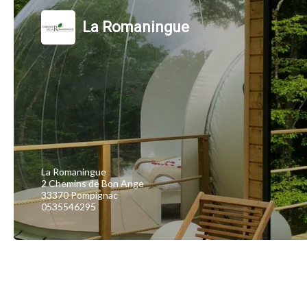
La Romaningue
La Romaningue
2 Chemins de Bon Ange
33370 Pompignac
0535546295