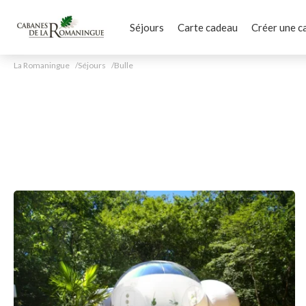
Séjours
Carte cadeau
Créer une c
La Romaningue
Séjours
Bulle