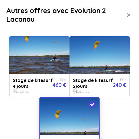
Livraison immédiate
Autres offres avec Evolution 2
Lacanau
Sport & aventure
Activités aquatiques
Sport Nautique
Kitesurf
Kitesurf Lacanau
Stage de kitesurf
Dès
Stage de kitesurf
Dès
460 €
240 €
4 jours
2jours
Lacanau
Lacanau
Afficher toutes
les images