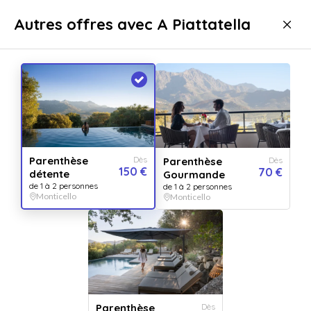
Livraison immédiate
Autres offres avec A Piattatella
Bien-être
Journée bien-être
Journée bien-être Monticello
Parenthèse
Dès
Parenthèse
Dès
150 €
70 €
détente
Gourmande
de 1 à 2 personnes
de 1 à 2 personnes
Monticello
Monticello
Afficher toutes
les images
Parenthèse
Dès