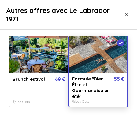
Livraison immédiate
Autres offres avec Le Labrador
1971
Bien-être
Journée bien-être
Journée bien-être Les Gets
Formule "Bien-
55 €
Brunch estival
69 €
Être et
Gourmandise en
été"
Les Gets
Les Gets
Afficher toutes
les images