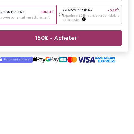
VERSION IMPRIMÉE
€
+
5.99
*
ERSION DIGITALE
GRATUIT
Expédié en 24h jours ouvrés + délais
nvoyée par email immédiatement
de la poste.
150
€
- Acheter