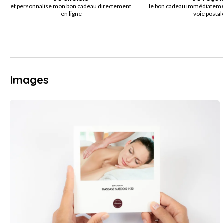
et personnalise mon bon cadeau directement
le bon cadeau immédiatemen
en ligne
voie postal
Images