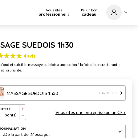
Vous êtes
J'ai un bon
professionnel ?
cadeau
SAGE SUEDOIS 1h30
4 avis
ofond et subtil, le massage suédois a une action à la fois décontracturante,
et fortifiante.
MASSAGE SUEDOIS 1h30
+ 16 OFFRES
NTITÉ
Vous êtes une entreprise ou un CE ?
bon(s)
SONNALISATION
r :
De la part de :
Message :