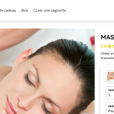
te cadeau
Avis
Créer une cagnotte
MAS
5.0
Global, pr
drainante 
QUA
1
PER
Pou