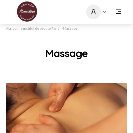
Abricotine institut de beauté Paris
Massage
Massage