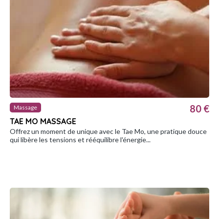
80 €
Massage
TAE MO MASSAGE
Offrez un moment de unique avec le Tae Mo, une pratique douce
qui libère les tensions et rééquilibre l'énergie...