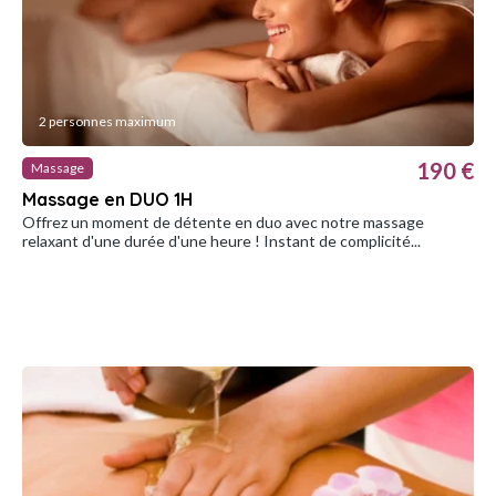
2 personnes maximum
190 €
Massage
Massage en DUO 1H
Offrez un moment de détente en duo avec notre massage
relaxant d'une durée d'une heure ! Instant de complicité...