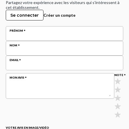
Partagez votre expérience avec les visiteurs qui s'intéressent à
cet établissement.
Se connecter
Créer un compte
PRÉNOM
NOM
EMAIL
NOTE
MON AVIS
VOTRE AVIS EN IMAGE/VIDÉO