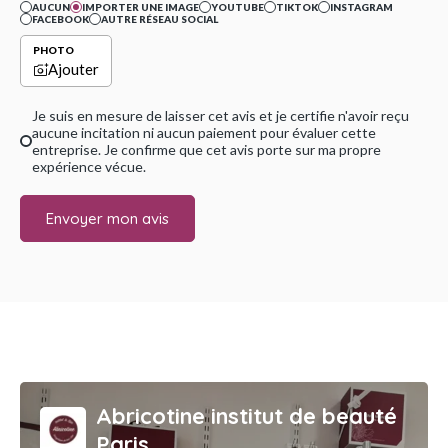
AUCUN
IMPORTER UNE IMAGE
YOUTUBE
TIKTOK
INSTAGRAM
FACEBOOK
AUTRE RÉSEAU SOCIAL
PHOTO
Ajouter
Je suis en mesure de laisser cet avis et je certifie n'avoir reçu
aucune incitation ni aucun paiement pour évaluer cette
entreprise. Je confirme que cet avis porte sur ma propre
expérience vécue.
Envoyer mon avis
Abricotine institut de beauté
Paris