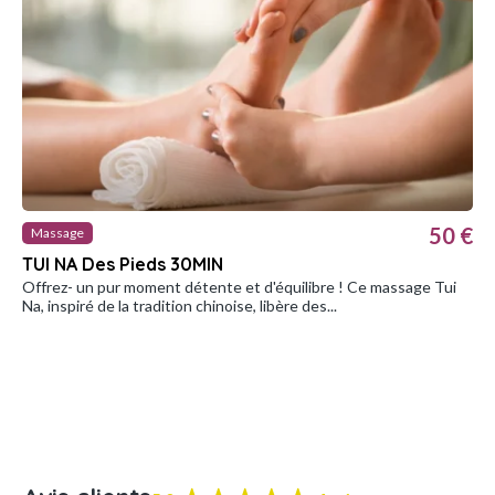
50 €
Massage
TUI NA Des Pieds 30MIN
Offrez- un pur moment détente et d'équilibre ! Ce massage Tui
Na, inspiré de la tradition chinoise, libère des...