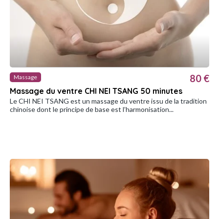
80 €
Massage
Massage du ventre CHI NEI TSANG 50 minutes
Le CHI NEI TSANG est un massage du ventre issu de la tradition
chinoise dont le principe de base est l’harmonisation...