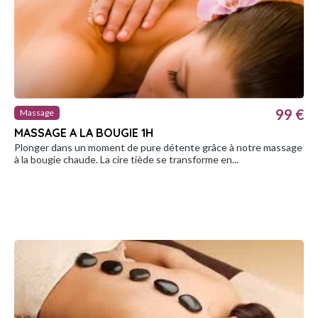
99 €
Massage
MASSAGE A LA BOUGIE 1H
Plonger dans un moment de pure détente grâce à notre massage
à la bougie chaude. La cire tiède se transforme en...