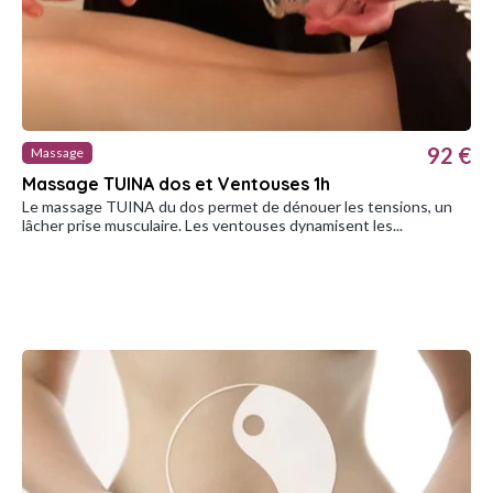
92 €
Massage
Massage TUINA dos et Ventouses 1h
Le massage TUINA du dos permet de dénouer les tensions, un
lâcher prise musculaire. Les ventouses dynamisent les...