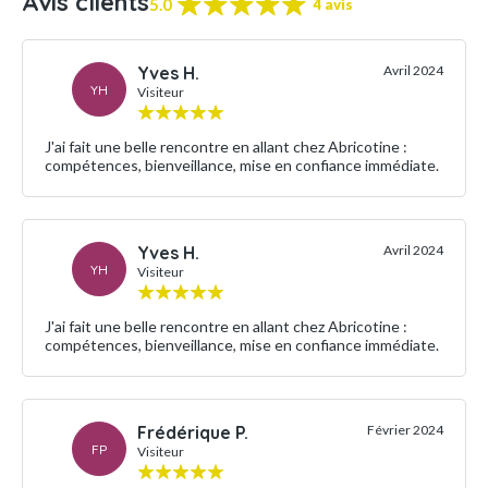
Avis clients
5.0
4 avis
Yves H.
Avril 2024
YH
Visiteur
J'ai fait une belle rencontre en allant chez Abricotine :
compétences, bienveillance, mise en confiance immédiate.
Yves H.
Avril 2024
YH
Visiteur
J'ai fait une belle rencontre en allant chez Abricotine :
compétences, bienveillance, mise en confiance immédiate.
Frédérique P.
Février 2024
FP
Visiteur