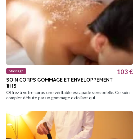
103 €
Massage
SOIN CORPS GOMMAGE ET ENVELOPPEMENT
1H15
Offrez à votre corps une véritable escapade sensorielle. Ce soin
complet débute par un gommage exfoliant qui...