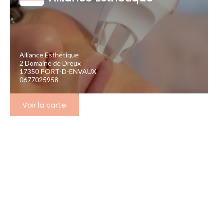
Alliance Esthétique
2 Domaine de Dreux
17350 PORT-D-ENVAUX
0677025958
Voir la carte