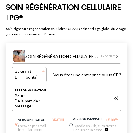
SOIN RÉGÉNÉRATION CELLULAIRE
LPG®
Soin signature régénération cellulaire : GRAND soin anti-âge global du visage
, du cou et des mains de 85 min
SOIN RÉGÉNÉRATION CELLULAIRE LPG®
+ 16 OFFRES
QUANTITÉ
Vous êtes une entreprise ou un CE ?
1
bon(s)
PERSONNALISATION
Pour :
De la part de :
Message :
VERSION IMPRIMÉE
€
VERSION DIGITALE
GRATUIT
+
5.99
*
Envoyée par email
Expédié en 24h jours ouvrés
immédiatement
+ délais de la poste.