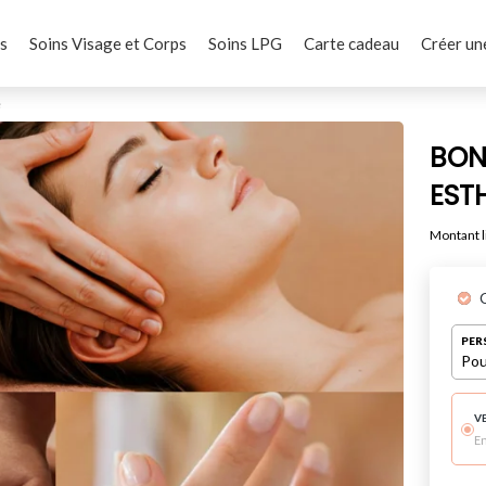
s
Soins Visage et Corps
Soins LPG
Carte cadeau
Créer un
e
BON
EST
Montant li
PER
Pou
V
E