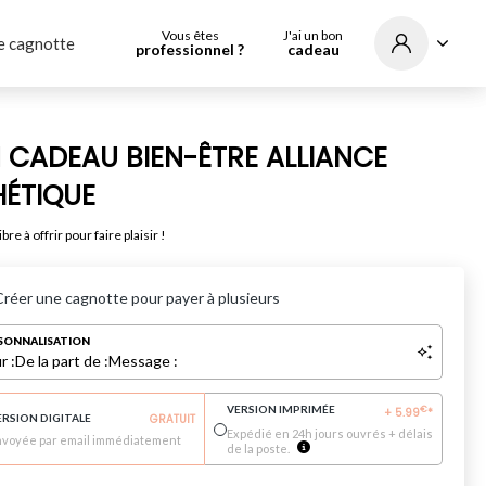
Vous êtes
J'ai un bon
e cagnotte
professionnel ?
cadeau
 CADEAU BIEN-ÊTRE ALLIANCE
HÉTIQUE
bre à offrir pour faire plaisir !
Créer une cagnotte pour payer à plusieurs
SONNALISATION
r :
De la part de :
Message :
VERSION IMPRIMÉE
€
+
5.99
*
ERSION DIGITALE
GRATUIT
Expédié en 24h jours ouvrés + délais
nvoyée par email immédiatement
de la poste.