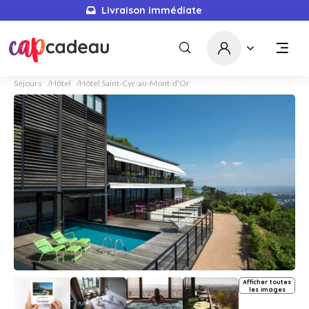
Livraison immédiate
Séjours
Hôtel
Hôtel Saint-Cyr-au-Mont-d'Or
Afficher toutes
les images