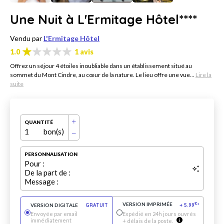
Une Nuit à L'Ermitage Hôtel****
Vendu par
L'Ermitage Hôtel
1.0
1 avis
Offrez un séjour 4 étoiles inoubliable dans un établissement situé au
sommet du Mont Cindre, au cœur de la nature. Le lieu offre une vue...
Lire la
suite
QUANTITÉ
1
bon(s)
PERSONNALISATION
Pour :
De la part de :
Message :
VERSION IMPRIMÉE
€
VERSION DIGITALE
GRATUIT
+
5.99
*
Envoyée par email
Expédié en 24h jours ouvrés
immédiatement
+ délais de la poste.