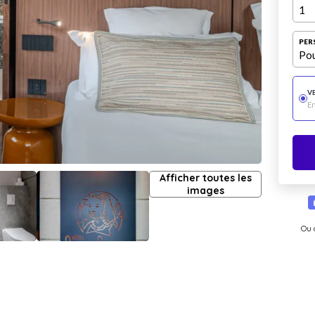
1
PER
Pou
V
E
Afficher toutes les
images
Ou 