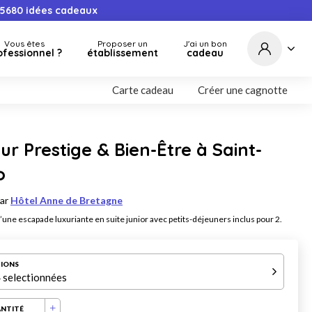
5680
idées cadeaux
Vous êtes
Proposer un
J'ai un bon
ofessionnel ?
établissement
cadeau
Carte cadeau
Créer une cagnotte
ur Prestige & Bien-Être à Saint-
o
par
Hôtel Anne de Bretagne
d’une escapade luxuriante en suite junior avec petits-déjeuners inclus pour 2.
IONS
 selectionnées
NTITÉ