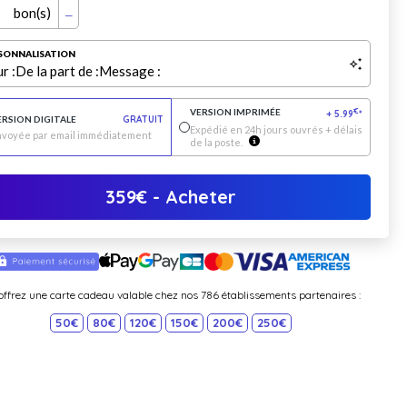
bon(s)
SONNALISATION
r :
De la part de :
Message :
VERSION IMPRIMÉE
€
+
5.99
*
ERSION DIGITALE
GRATUIT
Expédié en 24h jours ouvrés + délais
nvoyée par email immédiatement
de la poste.
359
€
- Acheter
offrez une carte cadeau valable chez nos 786 établissements partenaires :
50€
80€
120€
150€
200€
250€