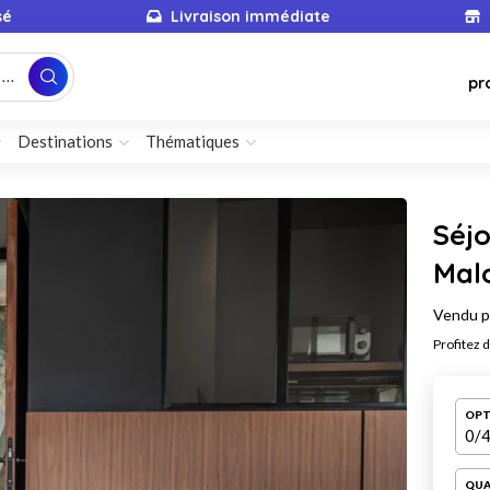
sé
Livraison immédiate
...
pr
Destinations
Thématiques
Séjo
Mal
Vendu 
Profitez 
OPT
0
/4
QUA