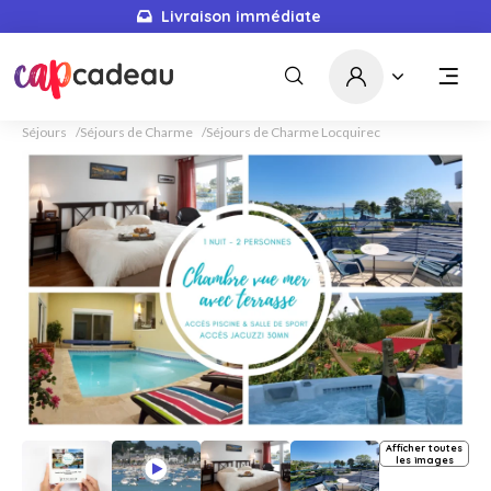
Livraison immédiate
Séjours
Séjours de Charme
Séjours de Charme Locquirec
Afficher toutes
les images