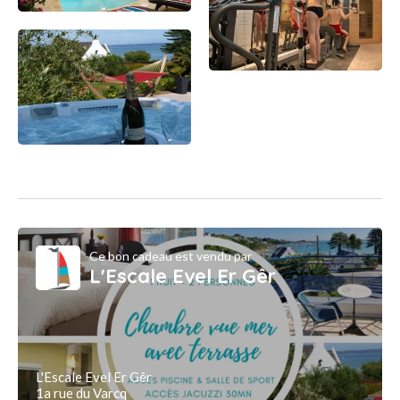
Ce bon cadeau est vendu par
L'Escale Evel Er Gêr
L'Escale Evel Er Gêr
1a rue du Varcq