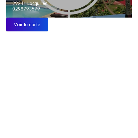
29241 Locquirec
0298793579
Voir la carte