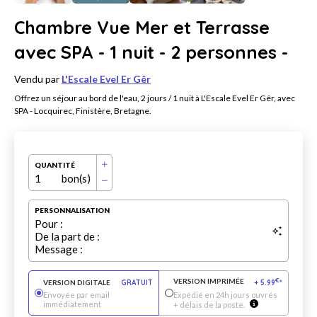
Chambre Vue Mer et Terrasse
avec SPA - 1 nuit - 2 personnes -
Vendu par
L'Escale Evel Er Gêr
Offrez un séjour au bord de l'eau, 2 jours / 1 nuit à L'Escale Evel Er Gêr, avec
SPA - Locquirec, Finistère, Bretagne.
QUANTITÉ
1
bon(s)
PERSONNALISATION
Pour :
De la part de :
Message :
VERSION IMPRIMÉE
€
VERSION DIGITALE
GRATUIT
+
5.99
*
Envoyée par email
Expédié en 24h jours ouvrés
immédiatement
+ délais de la poste.