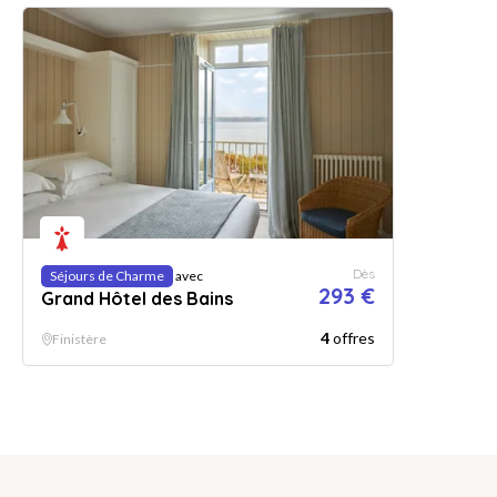
Dès
Séjours de Charme
avec
293 €
Grand Hôtel des Bains
4
offres
Finistère