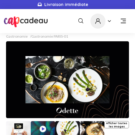
5679
idées cadeaux
Gastronomie
Gastronomie PARIS-01
Afficher toutes
les images