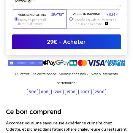
Message :
VERSION IMPRIMÉE
€
VERSION DIGITALE
GRATUIT
+
5.99
*
Envoyée par email
Expédié en 24h jours ouvrés
immédiatement
+ délais de la poste.
29
€
- Acheter
Ou offrez une carte cadeau valable chez nos 786 établissements
partenaires :
50€
80€
120€
150€
200€
250€
Ce bon comprend
Accordez-vous une savoureuse expérience culinaire chez
Odette, et plongez dans l’atmosphère chaleureuse du restaurant