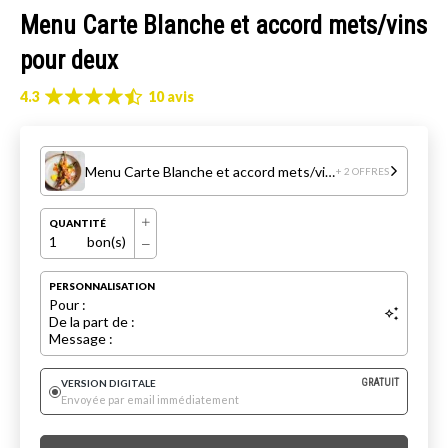
Menu Carte Blanche et accord mets/vins
pour deux
4.3
10 avis
Menu Carte Blanche et accord mets/vins pour deux
+ 2 OFFRES
QUANTITÉ
1
bon(s)
PERSONNALISATION
Pour :
De la part de :
Message :
VERSION DIGITALE
GRATUIT
Envoyée par email immédiatement