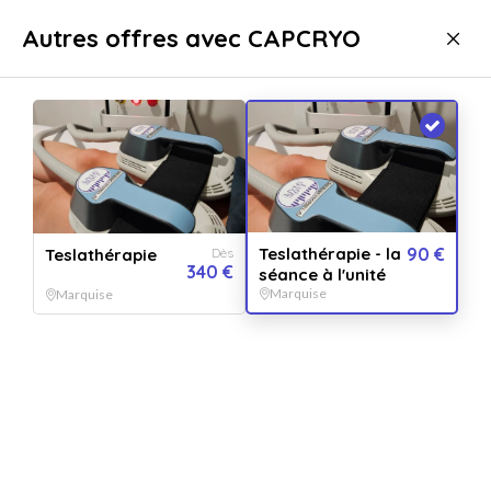
Livraison immédiate
Autres offres avec CAPCRYO
Bien-être
Forme & Minceur
Forme & Minceur Marquise
Teslathérapie - la
90 €
Teslathérapie
Dès
340 €
séance à l'unité
Marquise
Marquise
Afficher toutes
les images