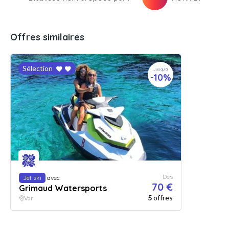
Offres similaires
Sélection
Jusqu'à
-10%
Dès
Jet ski
avec
70 €
Grimaud Watersports
5
offres
Var