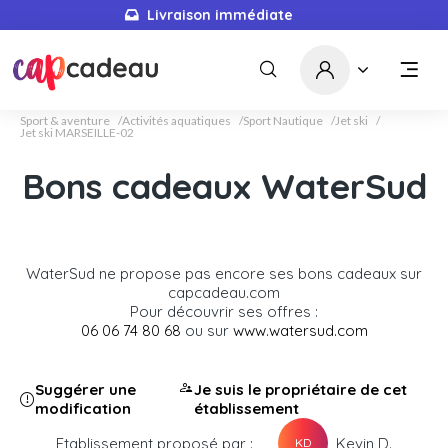
Livraison immédiate
Sport & aventure
Activités aquatiques
Sport Nautique
Jet ski
Jet ski MARSEILLE-02
Bons cadeaux WaterSud
WaterSud ne propose pas encore ses bons cadeaux sur
capcadeau.com
Pour découvrir ses offres :
06 06 74 80 68
ou sur
www.watersud.com
Suggérer une
Je suis le propriétaire de cet
modification
établissement
Etablissement proposé par :
Kevin D.
KD