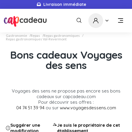
Livraison immédiate
Gastronomie
Repas
Repas gastronomiques
Repas gastronomiques Val-Revermont
Bons cadeaux Voyages
des sens
Voyages des sens ne propose pas encore ses bons
cadeaux sur capcadeau.com
Pour découvrir ses offres :
04 74 51 39 94
ou sur
www.voyagesdessens.com
Suggérer une
Je suis le propriétaire de cet
modification
établissement