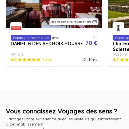
Impression et livraison offertes
Dès
Repas gastronomiques
avec
Repas g
70 €
DANIEL & DENISE CROIX ROUSSE
Château
Salett
Rhône
Drôme
5.0
1 avis
2
offres
4.5
Vous connaissez Voyages des sens ?
Partagez votre expérience avec les visiteurs qui s'intéressent
à cet établissement.