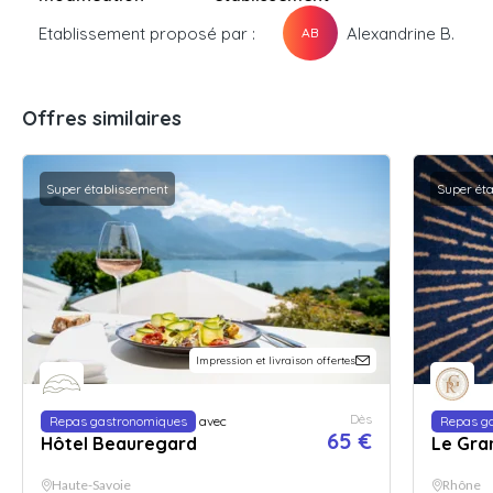
Etablissement proposé par :
Alexandrine B.
AB
Offres similaires
Super établissement
Super ét
Impression et livraison offertes
Dès
Repas gastronomiques
avec
Repas g
65 €
Hôtel Beauregard
Le Gra
Haute-Savoie
Rhône