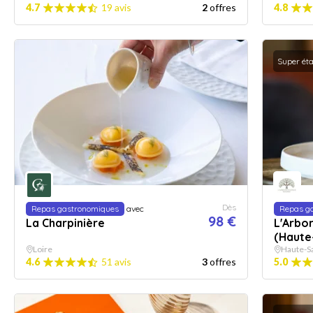
4.7
19 avis
2
offres
4.8
Super ét
Dès
Repas gastronomiques
avec
Repas g
98 €
La Charpinière
L'Arbor
(Haute
Loire
Haute-S
4.6
51 avis
3
offres
5.0