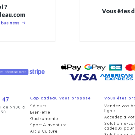
l ?
Vous êtes d
adeau.com
 business
 47
Cap cadeau vous propose
Vous êtes pr
Séjours
Vendez vos b
i de 9h00 à
ligne
h30
Bien-être
Accédez à vot
Gastronomie
Solution e-c
Sport & aventure
cadeaux pour 
Art & Culture
Solution e-c