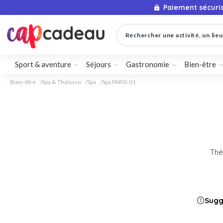
Paiement sécuri
Rechercher une activité, un lieu 
Sport & aventure
Séjours
Gastronomie
Bien-être
Bien-être
Spa & Thalasso
Spa
Spa PARIS-01
Thé
Sugg