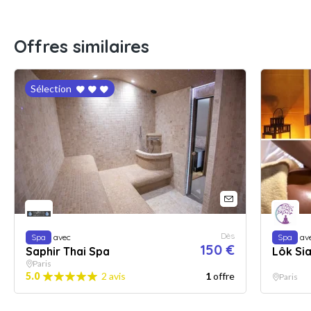
Offres similaires
Sélection
Dès
Spa
avec
Spa
av
150 €
Saphir Thai Spa
Lôk Si
Paris
5.0
2 avis
1
offre
Paris