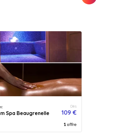
Dès
ec
109 €
am Spa Beaugrenelle
1
offre