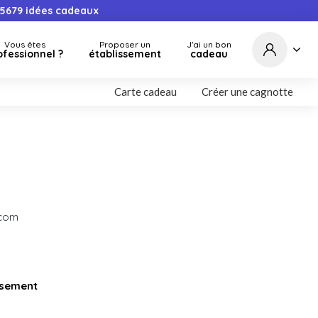
5679
idées cadeaux
Vous êtes
Proposer un
J'ai un bon
ofessionnel ?
établissement
cadeau
Carte cadeau
Créer une cagnotte
.com
issement