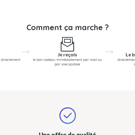
Comment ça marche ?
Je reçois
Le b
 directement
le bon cadeau immédiatement par mail ou
directemen
par voie postale
Une offre de qualité