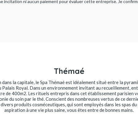
ucune incitation ni aucun paiement pour évaluer cette entreprise. Je confi
Thémaé
n dans la capitale, le Spa Thémaé est idéalement situé entre la pyram
 du Palais Royal. Dans un environnement invitant au recueillement, e
re de 400m2. Les rituels entrepris dans cet établissement parisien vo
monie du soin par le thé. Conscient des nombreuses vertus de ce dernie
divers produits cosméceutiques, qui sont employés dans les spas du
aspiration à une vie plus saine, vous êtes entre de bonnes mains.