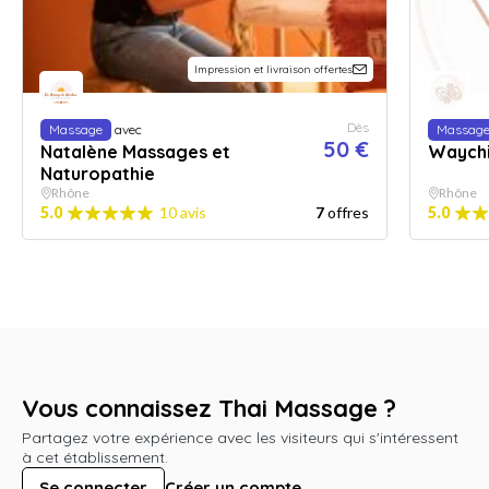
Impression et livraison offertes
Dès
Massage
avec
Massag
50 €
Natalène Massages et
Waych
Naturopathie
Rhône
Rhône
5.0
10 avis
7
offres
5.0
Vous connaissez Thai Massage ?
Partagez votre expérience avec les visiteurs qui s'intéressent
à cet établissement.
Se connecter
Créer un compte