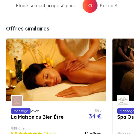
Etablissement proposé par :
Karina S.
KS
Offres similaires
Dès
Massage
avec
Massag
34 €
La Maison du Bien Être
Spa O
Rhône
5.0
16 avis
11
offres
Rhône