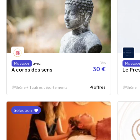
Dès
Massage
avec
Massag
30 €
A corps des sens
Le Pre
4
offres
Rhône + 1 autres départements
Rhône
Sélection