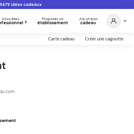
5679
idées cadeaux
Vous êtes
Proposer un
J'ai un bon
ofessionnel ?
établissement
cadeau
Carte cadeau
Créer une cagnotte
nt
eau.com
issement