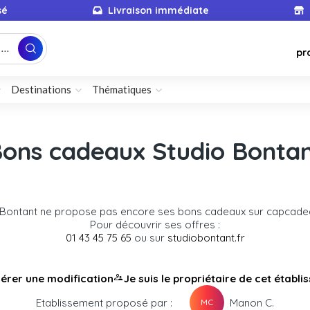
sé
Livraison immédiate
...
pr
Destinations
Thématiques
ons cadeaux Studio Bonta
 Bontant ne propose pas encore ses bons cadeaux sur capcad
Pour découvrir ses offres :
01 43 45 75 65
ou sur
studiobontant.fr
érer une modification
Je suis le propriétaire de cet établ
Etablissement proposé par :
Manon C.
MC