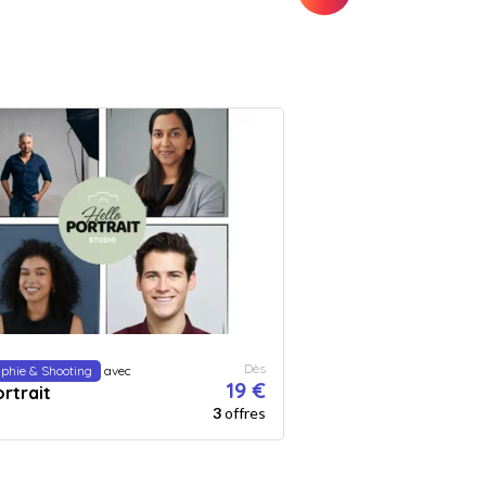
Dès
phie & Shooting
avec
19 €
rtrait
3
offres