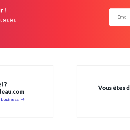
r !
utes les
l ?
Vous êtes d
adeau.com
 business