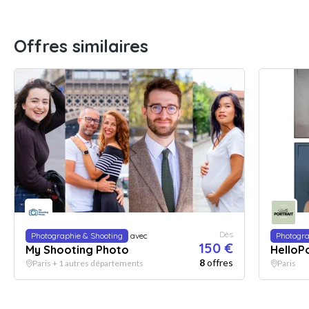
Offres similaires
Dès
Photographie & Shooting
avec
Photogra
150 €
My Shooting Photo
HelloPo
8
offres
Paris + 1 autres départements
Paris