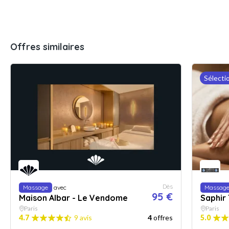
Offres similaires
Sélecti
Dès
Massage
avec
Massag
95 €
Maison Albar - Le Vendome
Saphir
Paris
Paris
4.7
9 avis
4
offres
5.0