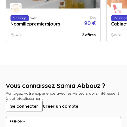
Dès
Massage
avec
Massag
90 €
Nosmillepremiersjours
Cabine
3
offres
Paris
Paris
Vous connaissez Samia Abbouz ?
Partagez votre expérience avec les visiteurs qui s'intéressent
à cet établissement.
Se connecter
Créer un compte
PRÉNOM