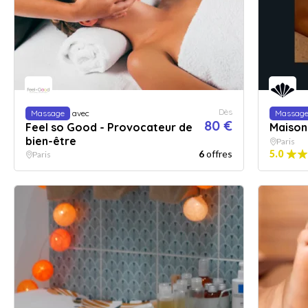
Dès
Massage
avec
Massag
80 €
Feel so Good - Provocateur de
Maison
bien-être
Paris
6
offres
5.0
Paris