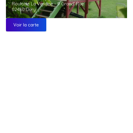
Roulotte La Verdine - 9 Grand' Rue
02480 Dury
Voir la carte