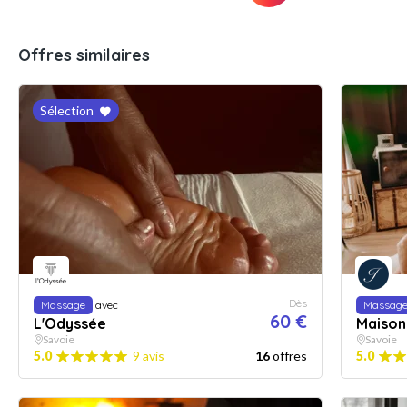
Offres similaires
Sélection
Dès
Massage
avec
Massag
60 €
L'Odyssée
Maison 
Savoie
Savoie
5.0
9 avis
16
offres
5.0