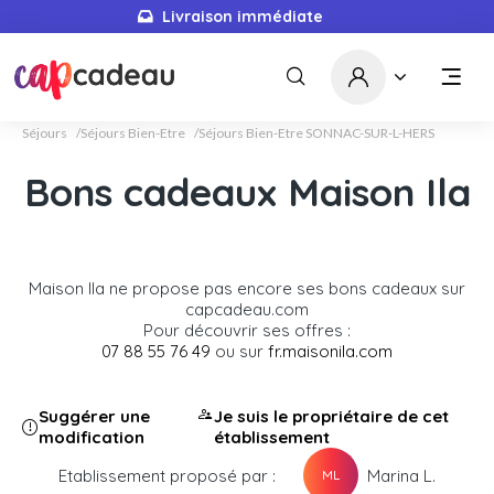
Livraison immédiate
Séjours
Séjours Bien-Etre
Séjours Bien-Etre SONNAC-SUR-L-HERS
Bons cadeaux Maison Ila
Maison Ila ne propose pas encore ses bons cadeaux sur
capcadeau.com
Pour découvrir ses offres :
07 88 55 76 49
ou sur
fr.maisonila.com
Suggérer une
Je suis le propriétaire de cet
modification
établissement
Etablissement proposé par :
Marina L.
ML