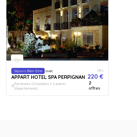
Dès
Séjours Bien-Etre
avec
220 €
APPART HOTEL SPA PERPIGNAN
2
Pyrénées-Orientales + 1 autres
offres
départements