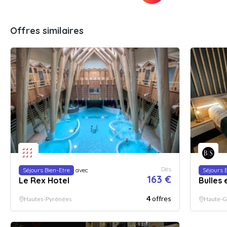
Offres similaires
Dès
Séjours Bien-Etre
avec
Séjours 
163 €
Le Rex Hotel
Bulles 
4
offres
Hautes-Pyrénées
Haute-G