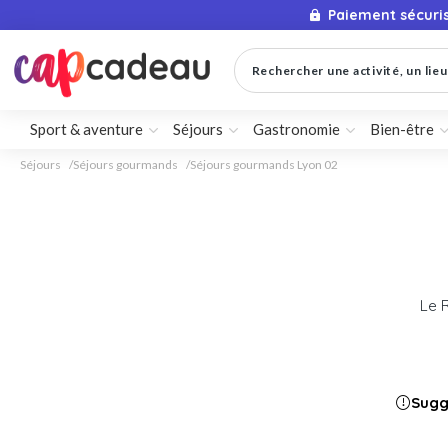
Paiement sécuri
Rechercher une activité, un lieu 
Sport & aventure
Séjours
Gastronomie
Bien-être
Séjours
Séjours gourmands
Séjours gourmands Lyon 02
Le 
Sugg