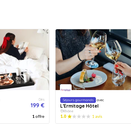
Dès
c
Séjours gourmands
avec
199 €
L'Ermitage Hôtel
Rhône
1
offre
1.0
1 avis