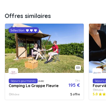
Offres similaires
Sélection
Dès
Séjours gourmands
avec
Séjours
195 €
Camping La Grappe Fleurie
Fourvi
Rhône
1
offre
5.0
Rhône