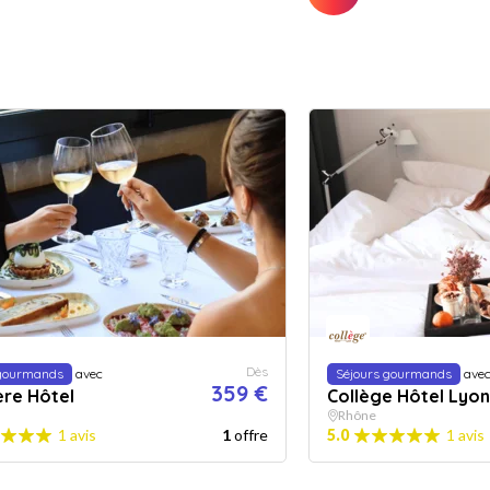
Dès
 gourmands
avec
Séjours gourmands
ave
359 €
ère Hôtel
Collège Hôtel Lyon
Rhône
1 avis
1
offre
5.0
1 avis