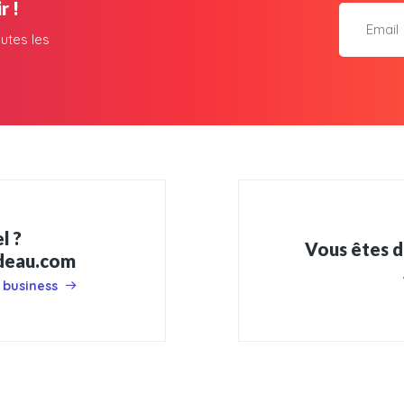
r !
utes les
l ?
Vous êtes d
adeau.com
 business