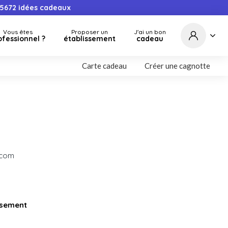
5672
idées cadeaux
Vous êtes
Proposer un
J'ai un bon
ofessionnel ?
établissement
cadeau
Carte cadeau
Créer une cagnotte
.com
issement