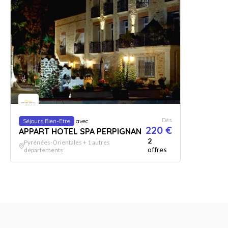
Dès
Séjours Bien-Etre
avec
220 €
APPART HOTEL SPA PERPIGNAN
2
Pyrénées-Orientales + 1 autres
offres
départements