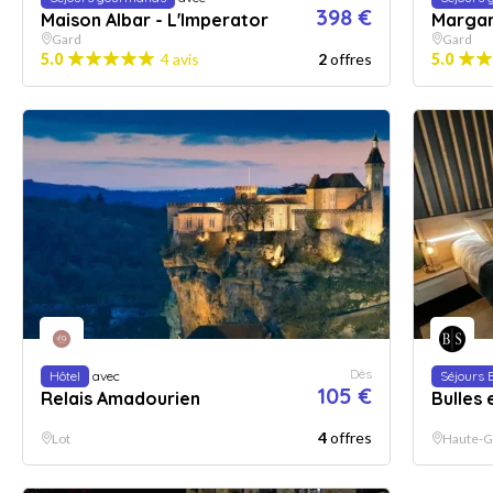
398 €
Maison Albar - L'Imperator
Margar
Gard
Gard
5.0
4 avis
2
offres
5.0
Dès
Hôtel
avec
Séjours 
105 €
Relais Amadourien
Bulles 
4
offres
Lot
Haute-G